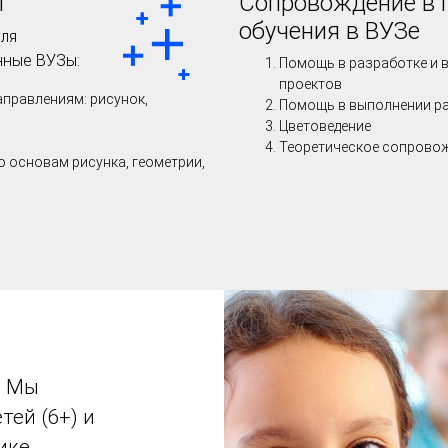
ы
Сопровождение в 
обучения в ВУЗе
для
нные ВУЗы:
Помощь в разработке и 
проектов
аправлениям: рисунок,
Помощь в выполнении р
Цветоведение
Теоретическое сопрово
о основам рисунка, геометрии,
. Мы
тей (6+) и
ике