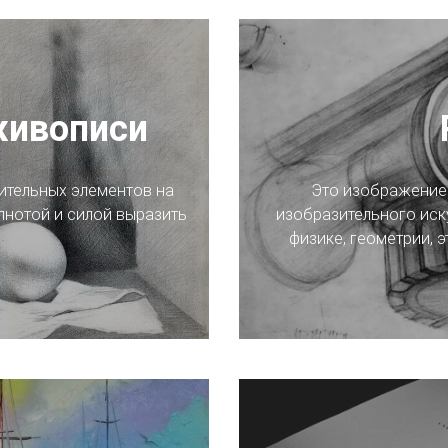
живописи
тельных элементов на
Это изображение 
лнотой и силой выразить
изобразительного иску
физике, геометрии, э