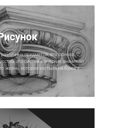
Рисунок
различных предметов, это основа
сства, это систематические знания по
то жизнь, которая застыла на бумаге.