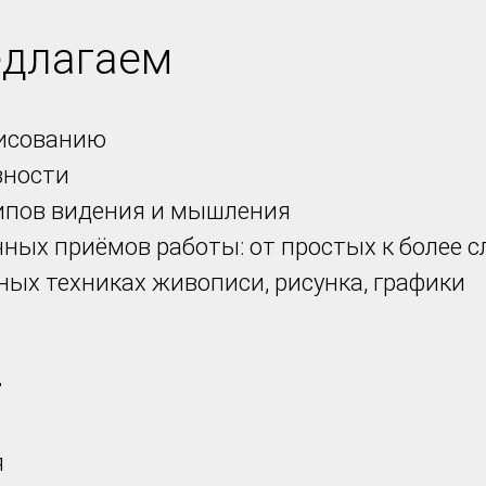
едлагаем
рисованию
вности
ипов видения и мышления
чных приёмов работы: от простых к более
ных техниках живописи, рисунка, графики
:
я