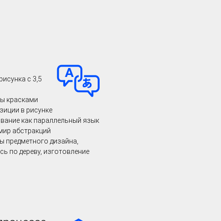
рисунка с 3,5
ты красками
зиции в рисунке
ование как параллельный язык
 мир абстракций
ы предметного дизайна,
сь по дереву, изготовление