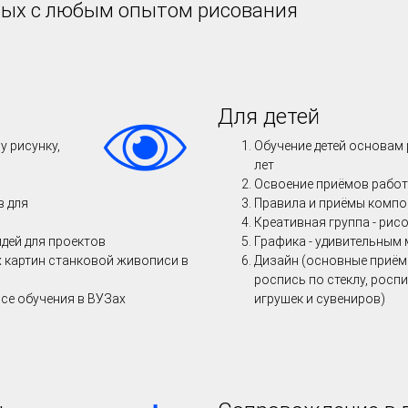
лых с любым опытом рисования
Для детей
 рисунку,
Обучение детей основам 
лет
Освоение приёмов рабо
в для
Правила и приёмы компо
Креативная группа - рис
дей для проектов
Графика - удивительным
 картин станковой живописи в
Дизайн (основные приём
роспись по стеклу, роспи
се обучения в ВУЗах
игрушек и сувениров)