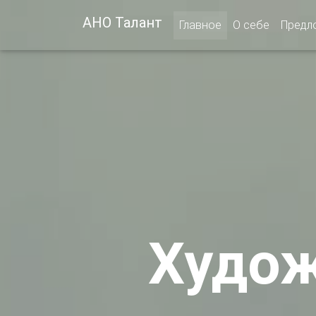
АНО Талант
(current)
Главное
О себе
Предл
Худож