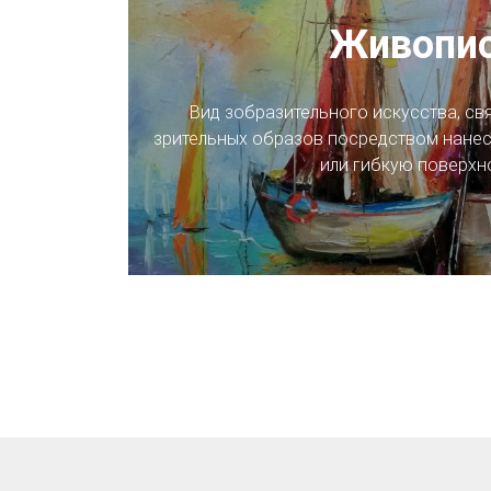
Живопи
Вид зобразительного искусства, св
зрительных образов посредством нанес
или гибкую поверхн