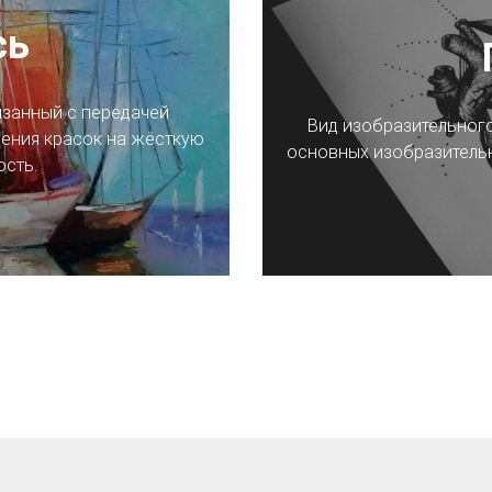
сь
язанный с передачей
Вид изобразительного
ения красок на жёсткую
основных изобразительны
ость.