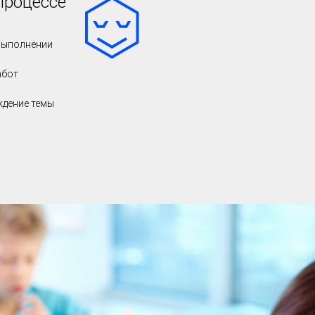
процессе
выполнении
абот
ждение темы